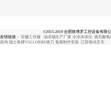
©2015-2019 合肥轶博罗工控设备有限
友情链接：
安徽工作服
油浴锅生产厂家
冷冻浓缩仪
酒石酸氢
咨询
瑞士鱼牌VALLORBE锉刀
鬼屋制作安装
江苏电动叉车