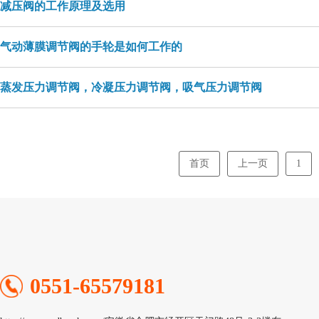
减压阀的工作原理及选用
气动薄膜调节阀的手轮是如何工作的
蒸发压力调节阀，冷凝压力调节阀，吸气压力调节阀
首页
上一页
1
0551-65579181